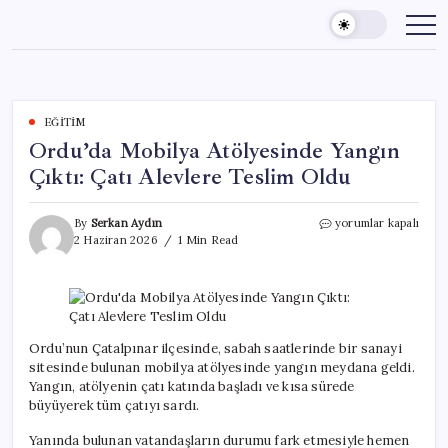
Skip
to
content
EĞITIM
Ordu’da Mobilya Atölyesinde Yangın
Çıktı: Çatı Alevlere Teslim Oldu
Ordu’da
By
Serkan Aydın
yorumlar kapalı
Mobilya
2 Haziran 2026
1 Min Read
Atölyesinde
Yangın
Çıktı:
Çatı
Alevlere
Teslim
Ordu’nun Çatalpınar ilçesinde, sabah saatlerinde bir sanayi
Oldu
sitesinde bulunan mobilya atölyesinde yangın meydana geldi.
için
Yangın, atölyenin çatı katında başladı ve kısa sürede
büyüyerek tüm çatıyı sardı.
Yanında bulunan vatandaşların durumu fark etmesiyle hemen