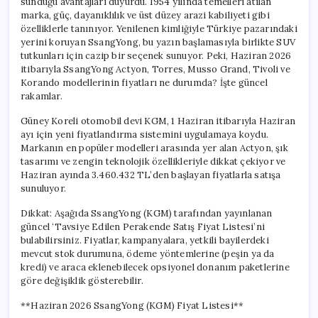
sunduğu avantajları duyurdu. 1954 yılında temelleri atılan
için
marka, güç, dayanıklılık ve üst düzey arazi kabiliyeti gibi
özelliklerle tanınıyor. Yenilenen kimliğiyle Türkiye pazarındaki
yerini koruyan SsangYong, bu yazın başlamasıyla birlikte SUV
tutkunları için cazip bir seçenek sunuyor. Peki, Haziran 2026
itibarıyla SsangYong Actyon, Torres, Musso Grand, Tivoli ve
Korando modellerinin fiyatları ne durumda? İşte güncel
rakamlar.
Güney Koreli otomobil devi KGM, 1 Haziran itibarıyla Haziran
ayı için yeni fiyatlandırma sistemini uygulamaya koydu.
Markanın en popüler modelleri arasında yer alan Actyon, şık
tasarımı ve zengin teknolojik özellikleriyle dikkat çekiyor ve
Haziran ayında 3.460.432 TL’den başlayan fiyatlarla satışa
sunuluyor.
Dikkat: Aşağıda SsangYong (KGM) tarafından yayınlanan
güncel ‘Tavsiye Edilen Perakende Satış Fiyat Listesi’ni
bulabilirsiniz. Fiyatlar, kampanyalara, yetkili bayilerdeki
mevcut stok durumuna, ödeme yöntemlerine (peşin ya da
kredi) ve araca eklenebilecek opsiyonel donanım paketlerine
göre değişiklik gösterebilir.
**Haziran 2026 SsangYong (KGM) Fiyat Listesi**