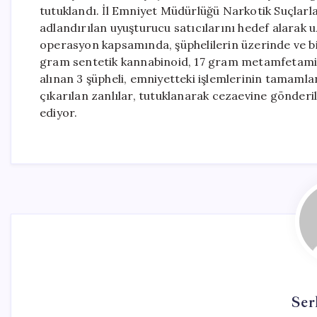
tutuklandı. İl Emniyet Müdürlüğü Narkotik Suçlarl
adlandırılan uyuşturucu satıcılarını hedef alarak uz
operasyon kapsamında, şüphelilerin üzerinde ve b
gram sentetik kannabinoid, 17 gram metamfetamin v
alınan 3 şüpheli, emniyetteki işlemlerinin tamaml
çıkarılan zanlılar, tutuklanarak cezaevine gönderi
ediyor.
Ser