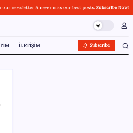
o our newsletter & never miss our best posts.
Subscribe Now!
TIM
İLETİŞİM
Subscribe
ı
SON YAZILAR
Copilot için radikal karar: Microsoft logoyu
değiştiriyor!