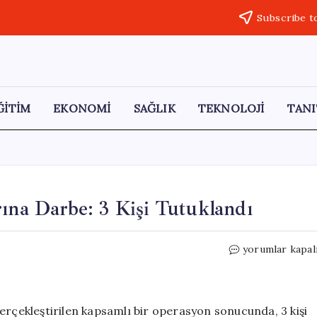
Subscribe t
ĞİTİM
EKONOMİ
SAĞLIK
TEKNOLOJİ
TANI
rına Darbe: 3 Kişi Tutuklandı
Malatya’da
yorumlar kapal
Uyuşturucu
Satıcılarına
Darbe:
3
erçekleştirilen kapsamlı bir operasyon sonucunda, 3 kişi