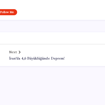
Follow Me
Next
İran’da 4,6 Büyüklüğünde Deprem!
Office Lisans Satın Al