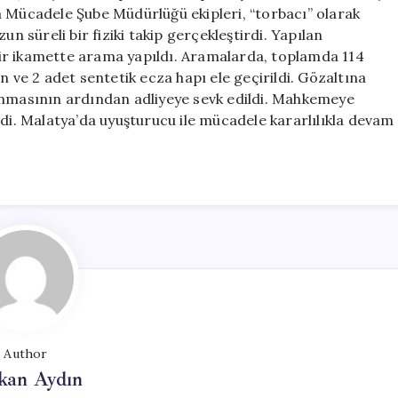
Kişi
a Mücadele Şube Müdürlüğü ekipleri, “torbacı” olarak
Tutuklandı
un süreli bir fiziki takip gerçekleştirdi. Yapılan
için
ir ikamette arama yapıldı. Aramalarda, toplamda 114
e 2 adet sentetik ecza hapı ele geçirildi. Gözaltına
anmasının ardından adliyeye sevk edildi. Mahkemeye
ldi. Malatya’da uyuşturucu ile mücadele kararlılıkla devam
Author
kan Aydın