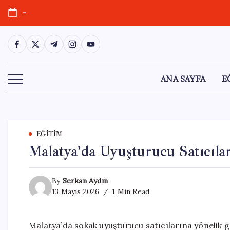
Skip
-
to
content
https://www.facebook.com/
https://twitter.com/
https://t.me/
https://www.instagram.com/
https://youtube.com/
ANA SAYFA
E
EĞITIM
Malatya’da Uyuşturucu Satıcıla
By
Serkan Aydın
13 Mayıs 2026
1 Min Read
Malatya’da sokak uyuşturucu satıcılarına yönelik g