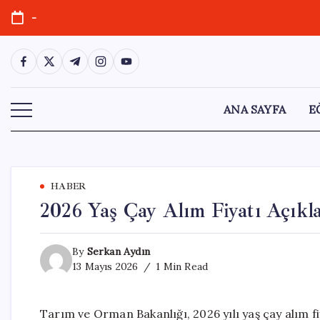
Skip
-
to
content
https://www.facebook.com/
https://twitter.com/
https://t.me/
https://www.instagram.com/
https://youtube.com/
ANA SAYFA
E
HABER
2026 Yaş Çay Alım Fiyatı Açıkl
By
Serkan Aydın
13 Mayıs 2026
1 Min Read
Tarım ve Orman Bakanlığı, 2026 yılı yaş çay alım fi