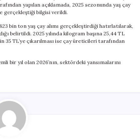
Açıklandı:
tarafından yapılan açıklamada, 2025 sezonunda yaş çay
Kilogram
gerçekleştiği bilgisi verildi.
Başına
35
3 bin ton yaş çay alımı gerçekleştirdiği hatırlatılarak,
TL
ığı belirtildi. 2025 yılında kilogram başına 25,44 TL
için
çin 35 TL’ye çıkarılması ise çay üreticileri tarafından
nemli bir yıl olan 2026’nın, sektördeki yansımalarını