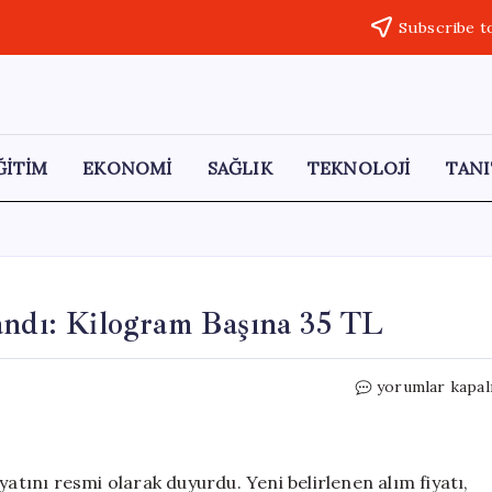
Subscribe t
ĞİTİM
EKONOMİ
SAĞLIK
TEKNOLOJİ
TANI
andı: Kilogram Başına 35 TL
2026
yorumlar kapal
Yaş
Çay
Alım
Fiyatı
yatını resmi olarak duyurdu. Yeni belirlenen alım fiyatı,