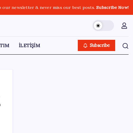
o our newsletter & never miss our best posts.
Subscribe Now!
TIM
İLETİŞİM
Subscribe
ı
SON YAZILAR
Yüzde 38 daha fazla kaynak kullandırdılar