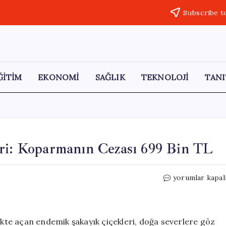
Subscribe t
ĞİTİM
EKONOMİ
SAĞLIK
TEKNOLOJİ
TANI
eri: Koparmanın Cezası 699 Bin TL
Likya
yorumlar kapal
Yolu’nda
Şakayık
Çiçekleri:
Koparmanın
likte açan endemik şakayık çiçekleri, doğa severlere göz