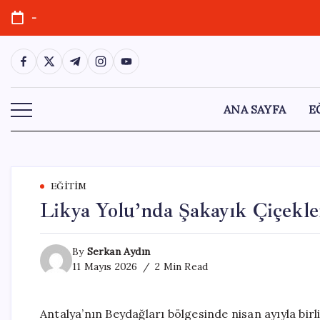
Skip
-
to
content
https://www.facebook.com/
https://twitter.com/
https://t.me/
https://www.instagram.com/
https://youtube.com/
ANA SAYFA
E
EĞITIM
Likya Yolu’nda Şakayık Çiçekl
By
Serkan Aydın
11 Mayıs 2026
2 Min Read
Antalya’nın Beydağları bölgesinde nisan ayıyla bir