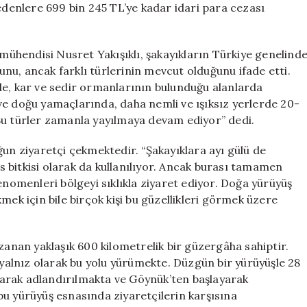
 edenlere 699 bin 245 TL’ye kadar idari para cezası
ühendisi Nusret Yakışıklı, şakayıkların Türkiye genelind
nu, ancak farklı türlerinin mevcut olduğunu ifade etti.
de, kar ve sedir ormanlarının bulunduğu alanlarda
y ve doğu yamaçlarında, daha nemli ve ışıksız yerlerde 20-
Bu türler zamanla yayılmaya devam ediyor” dedi.
ğun ziyaretçi çekmektedir. “Şakayıklara ayı gülü de
üs bitkisi olarak da kullanılıyor. Ancak burası tamamen
enomenleri bölgeyi sıklıkla ziyaret ediyor. Doğa yürüyüş
mek için bile birçok kişi bu güzellikleri görmek üzere
zanan yaklaşık 600 kilometrelik bir güzergâha sahiptir.
a yalnız olarak bu yolu yürümekte. Düzgün bir yürüyüşle 28
arak adlandırılmakta ve Göynük’ten başlayarak
bu yürüyüş esnasında ziyaretçilerin karşısına