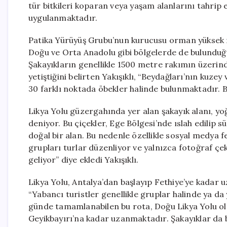
tür bitkileri koparan veya yaşam alanlarını tahrip
uygulanmaktadır.
Patika Yürüyüş Grubu’nun kurucusu orman yüksek m
Doğu ve Orta Anadolu gibi bölgelerde de bulunduğu
Şakayıkların genellikle 1500 metre rakımın üzerin
yetiştiğini belirten Yakışıklı, “Beydağları’nın kuze
30 farklı noktada öbekler halinde bulunmaktadır. 
Likya Yolu güzergahında yer alan şakayık alanı, yo
deniyor. Bu çiçekler, Ege Bölgesi’nde ıslah edilip s
doğal bir alan. Bu nedenle özellikle sosyal medya f
grupları turlar düzenliyor ve yalnızca fotoğraf çek
geliyor” diye ekledi Yakışıklı.
Likya Yolu, Antalya’dan başlayıp Fethiye’ye kadar u
“Yabancı turistler genellikle gruplar halinde ya d
günde tamamlanabilen bu rota, Doğu Likya Yolu ol
Geyikbayırı’na kadar uzanmaktadır. Şakayıklar da 