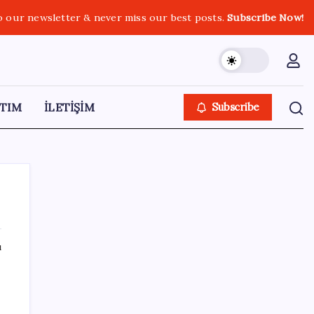
o our newsletter & never miss our best posts.
Subscribe Now!
TIM
İLETİŞİM
Subscribe
ı
SON YAZILAR
Yüzde 38 daha fazla kaynak kullandırdılar