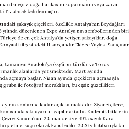
Cezası
lunan bu eşsiz doğa harikasını koparmanın veya zarar
699
45 TL olarak belirlenmiştir.
Bin
TL
ındaki şakayık çiçekleri, özellikle Antalya’nın Beydağları
için
6 yılında düzenlenen Expo Antalya’nın sembollerinden biri
r. Türkiye’de en çok Antalya’da yetişen şakayıklar, doğa
 Konyaaltı ilçesindeki Hisarçandır Ekizce Yaylası Sarıçınar
ica, tamamen Anadolu’ya özgü bir türdür ve Toros
ormanlık alanlarda yetişmektedir. Mart ayında
ında açmaya başlar. Nisan ayında çiçeklerin açmasıyla
grubu ile fotoğraf meraklıları, bu eşsiz güzellikleri
 ayının sonlarına kadar açık kalmaktadır. Ziyaretçilere,
onusunda sıkı uyarılar yapılmaktadır. Endemik bitkilerin
lı Çevre Kanunu’nun 20. maddesi ve 4915 sayılı Kara
hrip etme’ suçu olarak kabul edilir. 2026 yılı itibarıyla bu