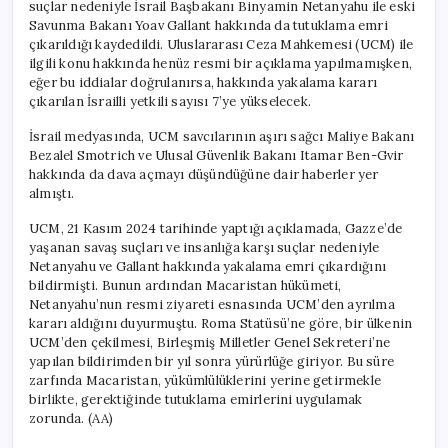
suçlar nedeniyle İsrail Başbakanı Binyamin Netanyahu ile eski
Savunma Bakanı Yoav Gallant hakkında da tutuklama emri
çıkarıldığı kaydedildi. Uluslararası Ceza Mahkemesi (UCM) ile
ilgili konu hakkında henüz resmi bir açıklama yapılmamışken,
eğer bu iddialar doğrulanırsa, hakkında yakalama kararı
çıkarılan İsrailli yetkili sayısı 7’ye yükselecek.
İsrail medyasında, UCM savcılarının aşırı sağcı Maliye Bakanı
Bezalel Smotrich ve Ulusal Güvenlik Bakanı Itamar Ben-Gvir
hakkında da dava açmayı düşündüğüne dair haberler yer
almıştı.
UCM, 21 Kasım 2024 tarihinde yaptığı açıklamada, Gazze’de
yaşanan savaş suçları ve insanlığa karşı suçlar nedeniyle
Netanyahu ve Gallant hakkında yakalama emri çıkardığını
bildirmişti. Bunun ardından Macaristan hükümeti,
Netanyahu’nun resmi ziyareti esnasında UCM’den ayrılma
kararı aldığını duyurmuştu. Roma Statüsü’ne göre, bir ülkenin
UCM’den çekilmesi, Birleşmiş Milletler Genel Sekreteri’ne
yapılan bildirimden bir yıl sonra yürürlüğe giriyor. Bu süre
zarfında Macaristan, yükümlülüklerini yerine getirmekle
birlikte, gerektiğinde tutuklama emirlerini uygulamak
zorunda. (AA)