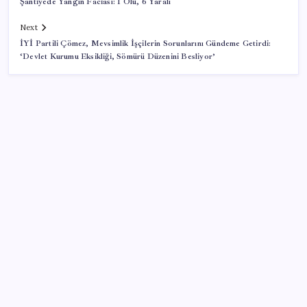
Şantiyede Yangın Faciası: 1 Ölü, 6 Yaralı
Next
İYİ Partili Çömez, Mevsimlik İşçilerin Sorunlarını Gündeme Getirdi:
‘Devlet Kurumu Eksikliği, Sömürü Düzenini Besliyor’
SON YAZILAR
Huawei Nova 16 SE 8500mAh Batarya ve Uydu
Bağlantısı ile Tanıtıldı
Çin’in altın alımında üç yılın rekoru
Faizsiz ev ve araba alımına kısıtlama