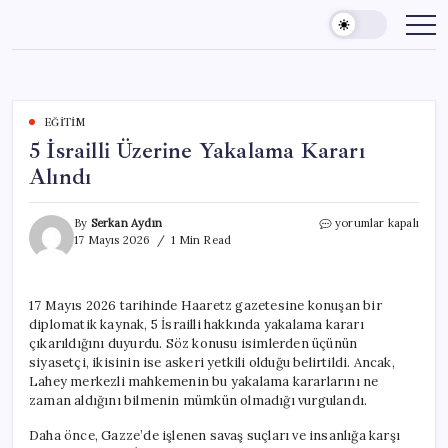
Skip
to
content
EĞITIM
5 İsrailli Üzerine Yakalama Kararı
Alındı
5
By
Serkan Aydın
yorumlar kapalı
İsrailli
17 Mayıs 2026
1 Min Read
Üzerine
Yakalama
Kararı
17 Mayıs 2026 tarihinde Haaretz gazetesine konuşan bir
Alındı
diplomatik kaynak, 5 İsrailli hakkında yakalama kararı
için
çıkarıldığını duyurdu. Söz konusu isimlerden üçünün
siyasetçi, ikisinin ise askeri yetkili olduğu belirtildi. Ancak,
Lahey merkezli mahkemenin bu yakalama kararlarını ne
zaman aldığını bilmenin mümkün olmadığı vurgulandı.
Daha önce, Gazze’de işlenen savaş suçları ve insanlığa karşı