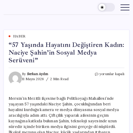
Skip
to
content
HABER
“57 Yaşında Hayatını Değiştiren Kadın:
Naciye Şahin’in Sosyal Medya
Serüveni”
“57
By
Serkan Aydın
yorumlar kapalı
Yaşında
11 Mayıs 2026
2 Min Read
Hayatını
Değiştiren
Kadın:
Mersin’in Mezitli ilçesine bağlı Pelitkoyağı Mahallesi’nde
Naciye
yaşayan 57 yaşındaki Naciye Şahin, çocukluğundan beri
Şahin’in
Sosyal
hayalini kurduğu kamera ve medya dünyasına sosyal medya
Medya
aracılığıyla adım attı. Çiftçilik yaparak ailesinin geçim
Serüveni”
kaynağına katkıda bulunan Şahin, teknoloji sayesinde uzun
için
süredir içinde biriken medya ilgisini gerçeğe dönüştürdü.
İlkokul mezunu olan Naciye, küçük yaşlarından itibaren