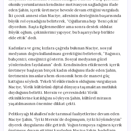
olumlu yorumlarının kendisine motivasyon sağladığını ifade
eden Şahin, içerik üretmeye hevesle devam ettiğini vurguladı.
İki çocuk annesi olan Naciye, ailesinin desteğinin başarısında
büyük rol oynadığını belirterek, “Oğullarıma hep ‘Beni çekin’
diyordum. Başta ilgilenmediler ama sonra destek oldular.
Büyük oğlum, çekimlerimi yapıyor; bu başarıyı hep birlikte
elde ettik” dedi.
Kadınlara ve genç kızlara çağrıda bulunan Naciye, sosyal
medyanın doğru kullanılması gerektiğini belirterek, “Bağınızı,
bahçenizi, emeğinizi gösterin. Sosyal medyanın güzel
yönlerinden faydalanın” dedi. Kendisinden etkilenerek içerik
üretmeye başlayan birçok kadın olduğunu ifade eden Şahin,
üretmenin insanlara hem ekonomik hem de manevi güç
kattığını söyledi. Tekeli Yörüklerinden olduğunu vurgulayan
Naciye, Yörük kültürünü dijital dünyaya taşımaktan mutluluk
duyduğunu belirtti. Mersin ve çevresindeki Yörük
etkinliklerine katıldığını söyleyen Şahin, kültürel mirasın
yaşatılmasının önemine dikkat çekti.
Pelitkoyağı Mahallesi’nde tarımsal faaliyetlerine devam eden
Naciye Şahin, “İyi ki Mersin’de doğmuşum, iyi ki köyümdeyim”
diyerek duygularını dile getirdi. Yoğun tempoya rağmen içerik
üretmeye devam ettiğini kaydeden Naciye Şahin, hedefinin