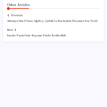
Other Articles
Previous
Almanya’dan Dönen Ağabey, Çubuk’ta Kardeşinin Hayatına Son Verdi
Next
Saadet Partisi’nde Kayyum Talebi Reddedildi
SON YAZILAR
Ekran Kartı Fiyatlarına Zam Yolda: Yüzde 40’a Varan
Fiyat Artışı