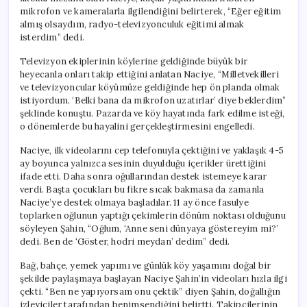
mikrofon ve kameralarla ilgilendiğini belirterek, “Eğer eğitim
almış olsaydım, radyo-televizyonculuk eğitimi almak
isterdim” dedi.
Televizyon ekiplerinin köylerine geldiğinde büyük bir
heyecanla onları takip ettiğini anlatan Naciye, “Milletvekilleri
ve televizyoncular köyümüze geldiğinde hep ön planda olmak
istiyordum. ‘Belki bana da mikrofon uzatırlar’ diye beklerdim”
şeklinde konuştu. Pazarda ve köy hayatında fark edilme isteği,
o dönemlerde bu hayalini gerçekleştirmesini engelledi.
Naciye, ilk videolarını cep telefonuyla çektiğini ve yaklaşık 4-5
ay boyunca yalnızca sesinin duyulduğu içerikler ürettiğini
ifade etti. Daha sonra oğullarından destek istemeye karar
verdi. Başta çocukları bu fikre sıcak bakmasa da zamanla
Naciye’ye destek olmaya başladılar. 11 ay önce fasulye
toplarken oğlunun yaptığı çekimlerin dönüm noktası olduğunu
söyleyen Şahin, “Oğlum, ‘Anne seni dünyaya göstereyim mi?’
dedi. Ben de ‘Göster, hodri meydan’ dedim” dedi.
Bağ, bahçe, yemek yapımı ve günlük köy yaşamını doğal bir
şekilde paylaşmaya başlayan Naciye Şahin’in videoları hızla ilgi
çekti. “Ben ne yapıyorsam onu çektik” diyen Şahin, doğallığın
izleyiciler tarafından benimsendiğini belirtti. Takipçilerinin