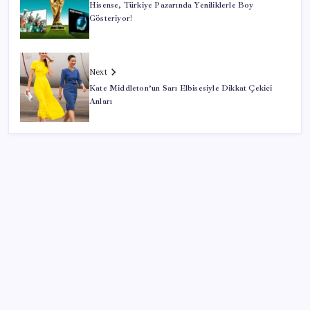
Hisense, Türkiye Pazarında Yeniliklerle Boy
Gösteriyor!
Next
Kate Middleton’un Sarı Elbisesiyle Dikkat Çekici
Anları
SON YAZILAR
ABD ile ticaret gerilimine rağmen artış: Çin malları