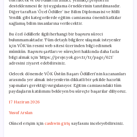
önerilecek ve bu ödüllerin amacı, yenilikçi projelerin
desteklenmesi ile iyi uygulama örneklerinin tanıtılmasıdır.
Diğer taraftan ‘Özel Ödüller’ ise Bilim Diplomasisi ve Milli
Yenilik gibi kategorilerde eğitim camiasına önemli katkılar
sağlamış bilim insanlarına verilecektir.
Bu özel ödüllerle ilgili herhangi bir başvuru süreci
bulunmamaktadır. Tüm detaylı bilgilere ulaşmak isteyenler
için YÖK’ün resmi web sitesi üzerinden bilgi edinmek
mümkün. Başvuru şartları ve süreçleri hakkında daha fazla
bilgi almak için ‘https://proje.yok.gov.tr/tr/page/621’
adresini ziyaret edebilirsiniz.
Gelecek dönemde YÖK Üstün Başarı Ödülleri’nin kazananları
arasında yer almak isteyenlerin dikkatli bir şekilde hazırlık
yapmaları gerektiği vurgulanıyor. Eğitim camiasındaki tüm
paydaşların katılımını bekleyen bu süreçte başarılar diliyoruz.
17 Haziran 2026
Yusuf Arslan
Güncel erişim için
cashwin giriş
sayfasını inceleyebilirsiniz.