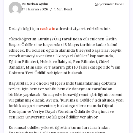
YÖK’ün
By
Serkan Aydın
yorumlar kapalı
Başarı
17 Haziran 2026
1 Min Read
Ödülleri
İçin
Son
Detaylı bilgi için
cashwin
adresini ziyaret edebilirsiniz.
Başvuru
Tarihi
Yükseköğretim Kurulu (YÖK) tarafından düzenlenen Üstün
Yaklaşıyor
Başarı Ödülleri’ne başvurular 18 Mayıs tarihine kadar kabul
için
edilecek. Bu ödüller, eğitim alanında bireysel başarıları teşvik
etmek amacıyla veriliyor. “Bireysel Ödüller” kapsamında,
Eğitim Bilimleri, Hukuk ve İlahiyat, Fen Bilimleri, Güzel
Sanatlar, Mimarlık ve Tasarım gibi 10 farklı kategoride ‘Yılın
Doktora Tezi Ödülü’ sahiplerini bulacak.
Başvurular, bir önceki yıl içerisinde tamamlanmış doktora
tezleri için hem tez sahibi hem de danışmanı tarafından
birlikte yapılacak. Bu sayede, hoca-öğrenci işbirliğinin önemi
vurgulanmış olacak. Ayrıca, ‘Kurumsal Ödüller’ adı altında yedi
farklı kategori mevcuttur; bu kategoriler arasında Dijital
Dönüşüm ve Veriye Dayalı Yönetim Ödülü ile Girişimci ve
Yenilikçi Üniversite Ödülü gibi ödüller yer alıyor.
Kurumsal ödüller yüksek öğretim kurumları tarafından