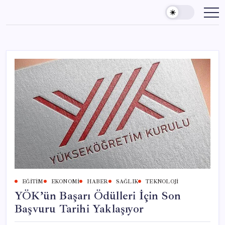
Skip
to
content
EĞITIM
EKONOMI
HABER
SAĞLIK
TEKNOLOJI
YÖK’ün Başarı Ödülleri İçin Son
Başvuru Tarihi Yaklaşıyor