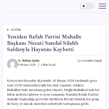
Skip
to
content
EĞITIM
Yeniden Refah Partisi Mahalle
Başkanı Necati Sandal Silahlı
Saldırıyla Hayatını Kaybetti
Yeniden
By
Serkan Aydın
yorumlar kapalı
Refah
9 Mayıs 2026
1 Min Read
Partisi
Mahalle
Başkanı
Konya’nın Beyşehir ilçesinde, 10 Mayıs 2026 tarihinde gece
Necati
saat 23:50 sularında trajik bir olay yaşandı. Adaköy
Sandal
Silahlı
Mahallesi’nde meydana gelen olayda, Huğlu Mahallesi’nde bir
Saldırıyla
tüfek atölyesi işleten ve aynı zamanda Yeniden Refah Partisi
Hayatını
mahalle başkanlığı görevini sürdüren Necati Sandal, bir grup
Kaybetti
ile borç ve alacak meselesi sebebiyle tartışmaya girdi.
için