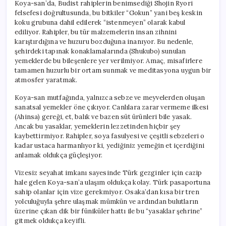
Koya-san’da, Budist rahiplerin benimsediği Shojin Ryori
felsefesi doğrultusunda, bu bitkiler “Gokun” yani beş keskin
koku grubuna dahil edilerek “istenmeyen” olarak kabul
ediliyor. Rahipler, bu tür malzemelerin insan zihnini
karıştırdığına ve huzuru bozduğuna inanıyor. Bu nedenle,
şehirdeki tapınak konaklamalarında (Shukubo) sunulan
yemeklerde bu bileşenlere yer verilmiyor. Amaç, misafirlere
tamamen huzurlu bir ortam sunmak ve meditasyona uygun bir
atmosfer yaratmak.
Koya-san mutfağında, yalnızca sebze ve meyvelerden oluşan
sanatsal yemekler öne çıkıyor. Canlılara zarar vermeme ilkesi
(Ahinsa) gereği, et, balık ve bazen süt ürünleri bile yasak.
Ancak bu yasaklar, yemeklerin lezzetinden hiçbir şey
kaybettirmiyor. Rahipler, soya fasulyesi ve çeşitli sebzeleri o
kadar ustaca harmanlıyor ki, yediğiniz yemeğin et içerdiğini
anlamak oldukça güçleşiyor.
Vizesiz seyahat imkanı sayesinde Türk gezginler için cazip
hale gelen Koya-san’a ulaşım oldukça kolay. Türk pasaportuna
sahip olanlar için vize gerekmiyor. Osaka’dan kısa bir tren
yolculuğuyla şehre ulaşmak mümkün ve ardından bulutların
üzerine çıkan dik bir füniküler hattı ile bu “yasaklar şehrine”
gitmek oldukça keyifli.