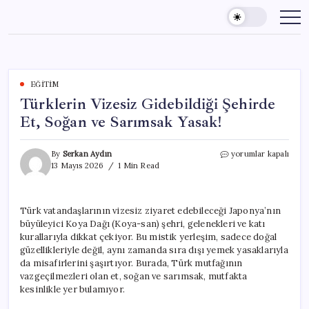
Skip
to
content
EĞITIM
Türklerin Vizesiz Gidebildiği Şehirde
Et, Soğan ve Sarımsak Yasak!
Türklerin
By
Serkan Aydın
yorumlar kapalı
Vizesiz
13 Mayıs 2026
1 Min Read
Gidebildiği
Şehirde
Et,
Türk vatandaşlarının vizesiz ziyaret edebileceği Japonya’nın
Soğan
büyüleyici Koya Dağı (Koya-san) şehri, gelenekleri ve katı
ve
Sarımsak
kurallarıyla dikkat çekiyor. Bu mistik yerleşim, sadece doğal
Yasak!
güzellikleriyle değil, aynı zamanda sıra dışı yemek yasaklarıyla
için
da misafirlerini şaşırtıyor. Burada, Türk mutfağının
vazgeçilmezleri olan et, soğan ve sarımsak, mutfakta
kesinlikle yer bulamıyor.