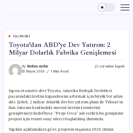
Skip
to
content
EKONOMI
Toyota’dan ABD’ye Dev Yatırım: 2
Milyar Dolarlık Fabrika Genişlemesi
Toyota’dan
By
Serkan Aydın
yorumlar kapalı
ABD’ye
15 Mayıs 2026
1 Min Read
Dev
Yatırım:
2
Japon otomotiv devi Toyota, Amerika Birleşik Devletleri
Milyar
pazarındaki üretim kapasitesini artırmak için büyük bir adım
Dolarlık
Fabrika
attı. Şirket, 2 milyar dolarlık dev bir yatırım planı ile Teksas’ın
Genişlemesi
San Antonio kentindeki mevcut üretim tesislerini
için
genişletmeyi hedefliyor. “Proje Orca” adı verilen bu genişleme
projesi için resmi onay süreci başlatılmış durumda.
Yapılan açıklamalara göre, projenin inşasına 2026 yılının