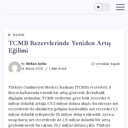
Skip
to
content
HABER
TCMB Rezervlerinde Yeniden Artış
Eğilimi
TCMB
By
Serkan Aydın
yorumlar kapalı
Rezervlerinde
14 Mayıs 2026
1 Min Read
Yeniden
Artış
Eğilimi
Türkiye Cumhuriyet Merkez Bankası (TCMB) rezervleri, 8
için
Mayıs haftasında önemli bir artış gösterdi. İki haftalık
düşüşün ardından, TCMB verilerine göre brüt rezervler 6
milyar dolarlık artışla 171,5 milyar dolara ulaştı. Bu süreçte net
rezervlerde de olumlu bir gelişme kaydedildi; net rezervler 1,3
milyar dolarlık iyileşmeyle 55 milyar dolara yükseldi. Ayrıca,
swap hariç net rezervlerde de 2,9 milyar dolarlık bir artış
gözlemlenerek bu rakam 39,2 milyar dolara çıktı. Türkiye