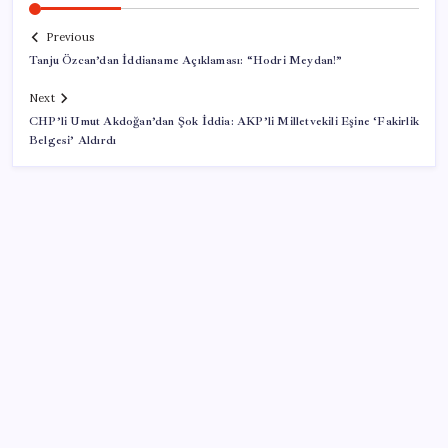
Previous
Tanju Özcan’dan İddianame Açıklaması: “Hodri Meydan!”
Next
CHP’li Umut Akdoğan’dan Şok İddia: AKP’li Milletvekili Eşine ‘Fakirlik
Belgesi’ Aldırdı
SON YAZILAR
Yüzde 38 daha fazla kaynak kullandırdılar
Klasik Pokémon Oyunları PC’de Hayat Buldu