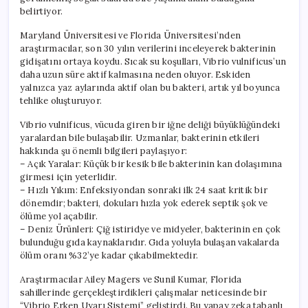
belirtiyor.
Maryland Üniversitesi ve Florida Üniversitesi’nden
araştırmacılar, son 30 yılın verilerini inceleyerek bakterinin
gidişatını ortaya koydu. Sıcak su koşulları, Vibrio vulnificus’un
daha uzun süre aktif kalmasına neden oluyor. Eskiden
yalnızca yaz aylarında aktif olan bu bakteri, artık yıl boyunca
tehlike oluşturuyor.
Vibrio vulnificus, vücuda giren bir iğne deliği büyüklüğündeki
yaralardan bile bulaşabilir. Uzmanlar, bakterinin etkileri
hakkında şu önemli bilgileri paylaşıyor:
– Açık Yaralar: Küçük bir kesik bile bakterinin kan dolaşımına
girmesi için yeterlidir.
– Hızlı Yıkım: Enfeksiyondan sonraki ilk 24 saat kritik bir
dönemdir; bakteri, dokuları hızla yok ederek septik şok ve
ölüme yol açabilir.
– Deniz Ürünleri: Çiğ istiridye ve midyeler, bakterinin en çok
bulunduğu gıda kaynaklarıdır. Gıda yoluyla bulaşan vakalarda
ölüm oranı %32’ye kadar çıkabilmektedir.
Araştırmacılar Ailey Magers ve Sunil Kumar, Florida
sahillerinde gerçekleştirdikleri çalışmalar neticesinde bir
“Vibrio Erken Uyarı Sistemi” geliştirdi. Bu yapay zeka tabanlı