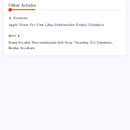
Other Articles
Previous
Apple Vision Pro 2’nin Çıkışı Beklenenden Uzakta Görünüyor
Next
Kamu Seyahat Harcamalarında Şok Artış: Vatandaş Zor Durumda,
İktidar Seyahatte
SON YAZILAR
Ekran Kartı Fiyatlarına Zam Yolda: Yüzde 40’a Varan