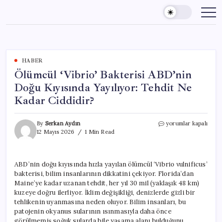
Skip
to
content
HABER
Ölümcül ‘Vibrio’ Bakterisi ABD’nin
Doğu Kıyısında Yayılıyor: Tehdit Ne
Kadar Ciddidir?
Ölümcül
By
Serkan Aydın
yorumlar kapalı
‘Vibrio’
12 Mayıs 2026
1 Min Read
Bakterisi
ABD’nin
Doğu
ABD’nin doğu kıyısında hızla yayılan ölümcül ‘Vibrio vulnificus’
Kıyısında
bakterisi, bilim insanlarının dikkatini çekiyor. Florida’dan
Yayılıyor:
Tehdit
Maine’ye kadar uzanan tehdit, her yıl 30 mil (yaklaşık 48 km)
Ne
kuzeye doğru ilerliyor. İklim değişikliği, denizlerde gizli bir
Kadar
tehlikenin uyanmasına neden oluyor. Bilim insanları, bu
Ciddidir?
patojenin okyanus sularının ısınmasıyla daha önce
için
görülmemiş soğuk sularda bile yaşama alanı bulduğunu