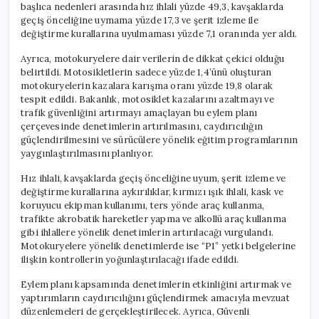
başlıca nedenleri arasında hız ihlali yüzde 49,3, kavşaklarda
geçiş önceliğine uymama yüzde 17,3 ve şerit izleme ile
değiştirme kurallarına uyulmaması yüzde 7,1 oranında yer aldı.
Ayrıca, motokuryelere dair verilerin de dikkat çekici olduğu
belirtildi. Motosikletlerin sadece yüzde 1,4’ünü oluşturan
motokuryelerin kazalara karışma oranı yüzde 19,8 olarak
tespit edildi. Bakanlık, motosiklet kazalarını azaltmayı ve
trafik güvenliğini artırmayı amaçlayan bu eylem planı
çerçevesinde denetimlerin artırılmasını, caydırıcılığın
güçlendirilmesini ve sürücülere yönelik eğitim programlarının
yaygınlaştırılmasını planlıyor.
Hız ihlali, kavşaklarda geçiş önceliğine uyum, şerit izleme ve
değiştirme kurallarına aykırılıklar, kırmızı ışık ihlali, kask ve
koruyucu ekipman kullanımı, ters yönde araç kullanma,
trafikte akrobatik hareketler yapma ve alkollü araç kullanma
gibi ihlallere yönelik denetimlerin artırılacağı vurgulandı.
Motokuryelere yönelik denetimlerde ise “P1” yetki belgelerine
ilişkin kontrollerin yoğunlaştırılacağı ifade edildi.
Eylem planı kapsamında denetimlerin etkinliğini artırmak ve
yaptırımların caydırıcılığını güçlendirmek amacıyla mevzuat
düzenlemeleri de gerçekleştirilecek. Ayrıca, Güvenli