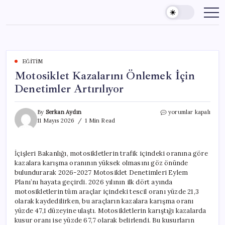
Skip
to
content
EĞITIM
Motosiklet Kazalarını Önlemek İçin
Denetimler Artırılıyor
Motosiklet
By
Serkan Aydın
yorumlar kapalı
Kazalarını
11 Mayıs 2026
1 Min Read
Önlemek
İçin
Denetimler
İçişleri Bakanlığı, motosikletlerin trafik içindeki oranına göre
Artırılıyor
kazalara karışma oranının yüksek olmasını göz önünde
için
bulundurarak 2026-2027 Motosiklet Denetimleri Eylem
Planı’nı hayata geçirdi. 2026 yılının ilk dört ayında
motosikletlerin tüm araçlar içindeki tescil oranı yüzde 21,3
olarak kaydedilirken, bu araçların kazalara karışma oranı
yüzde 47,1 düzeyine ulaştı. Motosikletlerin karıştığı kazalarda
kusur oranı ise yüzde 67,7 olarak belirlendi. Bu kusurların