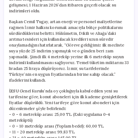
gelişmesi, 1 Haziran 2026’dan itibaren geçerli olacak su
indirimleri oldu.
Başkan Cemil Tugay, artan enerji ve personel maliyetlerine
rağmen İzmir halkını korumak amacıyla bütçe politikalarını
sürdürdüklerini belirtti. Hükümetin, Dikili ve Aliağa’daki
arıtma tesisleri için kullanılacak kredileri uzun süredir
onaylamadığını hatırlatarak, “Göreve geldiğimiz ilk mecliste
suya yüzde 25 indirim yapmıştık ve o günden beri zam
yapmadık. Şimdi ilk 4 metreküp yerine ilk 6 metreküp suyun
indirimli kullanılmasını sağlıyoruz. Temel tüketim miktarını 33
liradan 25 liraya düşürüyoruz. İzmir, su tarifelerinde
Türkiye’nin en uygun fiyatlarından birine sahip olacak.”
ifadelerini kullandı.
İZSU Genel Kurulu’nda oy çokluğuyla kabul edilen yeni su
tarifesine göre, konut aboneleri için ilk kademe genişletilerek
fiyatlar düşürüldü. Yeni tarifeye göre konut aboneleri için
düzenlemeler şöyle belirlendi:
– 0 – 6 metreküp arası: 25,00 TL (Eski uygulama 0-4
metreküptü)
– 0 – 10 metreküp arası (Toplam bedel): 60,00 TL
– 11 – 20 metreküp arası: 99,83 TL
– 21 – 40 metreküp arası: 145,00 TL