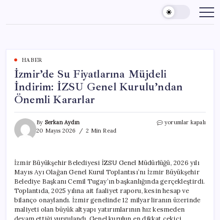
Skip
to
content
HABER
İzmir’de Su Fiyatlarına Müjdeli
İndirim: İZSU Genel Kurulu’ndan
Önemli Kararlar
İzmir’de
By
Serkan Aydın
yorumlar kapalı
Su
20 Mayıs 2026
2 Min Read
Fiyatlarına
Müjdeli
İndirim:
İzmir Büyükşehir Belediyesi İZSU Genel Müdürlüğü, 2026 yılı
İZSU
Mayıs Ayı Olağan Genel Kurul Toplantısı’nı İzmir Büyükşehir
Genel
Kurulu’ndan
Belediye Başkanı Cemil Tugay’ın başkanlığında gerçekleştirdi.
Önemli
Toplantıda, 2025 yılına ait faaliyet raporu, kesin hesap ve
Kararlar
bilanço onaylandı. İzmir genelinde 12 milyar liranın üzerinde
için
maliyeti olan büyük altyapı yatırımlarının hız kesmeden
devam ettiği vurgulandı. Genel kurulun en dikkat çekici