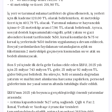
– 41 metreküp ve üzeri: 201,90 TL
İş yeri ve tarımsal sulama tarifeleri de güncellenerek, iş yerleri
için ilk kademe 120,00 TL olarak belirlenirken, 41 metreküp
üzeri için 403,79 TL olacak. Tarımsal sulama ve hayvancılık
içinse 0-25 metreküp arası 17,96 TL olarak belirlendi. Ayrıca,
sosyal destek kapsamındaki engelli, şehit yakını ve gazi
abonelere konut tarifesinde %50, kırsal konutlarda %75 ve
kırsal iş yerlerinde %50 indirim uygulanmaya devam edilecek.
Sosyal yardımlardan faydalanan vatandaşların aylık su
tüketiminin 2 metreküpü geçmeyen kısmından su ve atık su
bedeli alınmayacak.
Son 5 yıl içinde ilk defa gelir fazlası elde eden İZSU, 2025 yılı
için 25 milyar 743 milyon TL gelir, 25 milyar 92 milyon TL
gider bütçesi belirledi. Bu süreçte, %81 oranında doğrudan
yatırım ve mal hizmet alımlarına harcama yapılırken, personel
giderlerinin ise yasal sınırın altında tutulduğu ifade edildi.
İZSU’nun 2025 yılı boyunca gerçekleştirdiği önemli yatırımlar
arasında:
– Arıtma kapasitesinde %27 artış sağlandı. Çiğli 4. Faz 2.
İkmal, Torbalı ve Yazıbaşı-Ayrancılar tesisleri
tamamlandığında günlük arıtma kapasitesi 268 bin 660