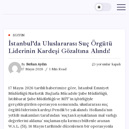
Skip
to
content
EĞITIM
İstanbul’da Uluslararası Suç Örgütü
Liderinin Kardeşi Gözaltına Alındı!
İstanbul’da
By
Serkan Aydın
yorumlar kapalı
Uluslararası
17 Mayıs 2026
1 Min Read
Suç
Örgütü
Liderinin
17 Mayıs 2026 tarihli haberimize göre, İstanbul Emniyet
Kardeşi
Müdürlüğü Narkotik Suçlarla Mücadele Şube Müdürlüğü,
Gözaltına
Alındı!
İstihbarat Şube Müdürlüğü ve MİT’in işbirliğiyle
için
gerçekleştirilen operasyon sonucunda, uluslararası suç
örgütü liderinin kardeşi Pendik’te yakalandı. Hollanda’nın
yetkili makamları tarafından ‘suçtan kaynaklanan mal varlığı
değerlerini aklama’ suçlamasıyla kırmızı bültenle aranan
W.A.L. (51), 16 Mayıs tarihinde düzenlenen bir operasyonla