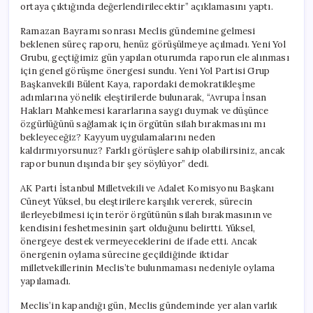
ortaya çıktığında değerlendirilecektir” açıklamasını yaptı.
Ramazan Bayramı sonrası Meclis gündemine gelmesi
beklenen süreç raporu, henüz görüşülmeye açılmadı. Yeni Yol
Grubu, geçtiğimiz gün yapılan oturumda raporun ele alınması
için genel görüşme önergesi sundu. Yeni Yol Partisi Grup
Başkanvekili Bülent Kaya, rapordaki demokratikleşme
adımlarına yönelik eleştirilerde bulunarak, “Avrupa İnsan
Hakları Mahkemesi kararlarına saygı duymak ve düşünce
özgürlüğünü sağlamak için örgütün silah bırakmasını mı
bekleyeceğiz? Kayyum uygulamalarını neden
kaldırmıyorsunuz? Farklı görüşlere sahip olabilirsiniz, ancak
rapor bunun dışında bir şey söylüyor” dedi.
AK Parti İstanbul Milletvekili ve Adalet Komisyonu Başkanı
Cüneyt Yüksel, bu eleştirilere karşılık vererek, sürecin
ilerleyebilmesi için terör örgütünün silah bırakmasının ve
kendisini feshetmesinin şart olduğunu belirtti. Yüksel,
önergeye destek vermeyeceklerini de ifade etti. Ancak
önergenin oylama sürecine geçildiğinde iktidar
milletvekillerinin Meclis’te bulunmaması nedeniyle oylama
yapılamadı.
Meclis’in kapandığı gün, Meclis gündeminde yer alan varlık