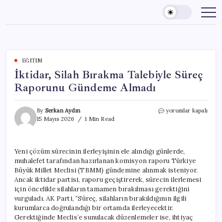
Skip
to
content
EĞITIM
İktidar, Silah Bırakma Talebiyle Süreç
Raporunu Gündeme Almadı
İktidar,
By
Serkan Aydın
yorumlar kapalı
Silah
15 Mayıs 2026
1 Min Read
Bırakma
Talebiyle
Süreç
Yeni çözüm sürecinin ilerleyişinin ele alındığı günlerde,
Raporunu
muhalefet tarafından hazırlanan komisyon raporu Türkiye
Gündeme
Almadı
Büyük Millet Meclisi (TBMM) gündemine alınmak isteniyor.
için
Ancak iktidar partisi, raporu geçiştirerek, sürecin ilerlemesi
için öncelikle silahların tamamen bırakılması gerektiğini
vurguladı. AK Parti, “Süreç, silahların bırakıldığının ilgili
kurumlarca doğrulandığı bir ortamda ilerleyecektir.
Gerektiğinde Meclis’e sunulacak düzenlemeler ise, ihtiyaç