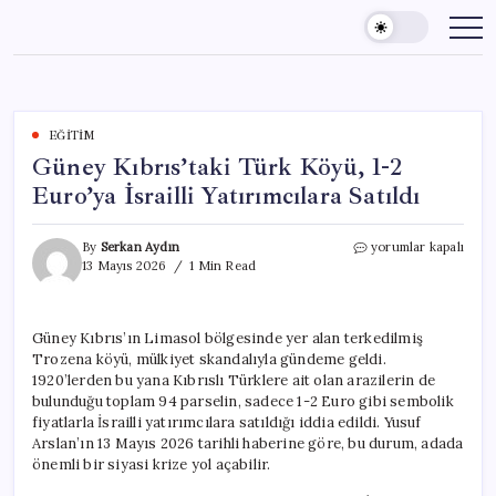
Skip
to
content
EĞITIM
Güney Kıbrıs’taki Türk Köyü, 1-2
Euro’ya İsrailli Yatırımcılara Satıldı
Güney
By
Serkan Aydın
yorumlar kapalı
Kıbrıs’taki
13 Mayıs 2026
1 Min Read
Türk
Köyü,
1-
Güney Kıbrıs’ın Limasol bölgesinde yer alan terkedilmiş
2
Trozena köyü, mülkiyet skandalıyla gündeme geldi.
Euro’ya
İsrailli
1920’lerden bu yana Kıbrıslı Türklere ait olan arazilerin de
Yatırımcılara
bulunduğu toplam 94 parselin, sadece 1-2 Euro gibi sembolik
Satıldı
fiyatlarla İsrailli yatırımcılara satıldığı iddia edildi. Yusuf
için
Arslan’ın 13 Mayıs 2026 tarihli haberine göre, bu durum, adada
önemli bir siyasi krize yol açabilir.