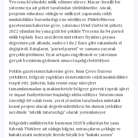
Trozena köyündeki mülk edinme süreci, Macar-İsrailli bir
yatırımcıya ait şirket tarafından yürütülmekte. Ancak,
projenin ruhsatsız olduğu ve mülkiyet yapısında ciddi
usulsüzlükler barındırdığı öne sürülüyor. Phileleftheros
gazetesinin haberine göre, yatırımcı Uriel Curtis’in şirketi,
2022 yılından bu yana gizli bir şekilde Trozena’da 94 parsel
mülk topladı. Bazı arazilerin metrekare fiyatları, piyasa
değerinin çok altında, sadece 1 ila 2 Euro gibi rakamlarla el
değiştirdi. Satışların, “parsel parsel” ve zamana yayarak
gerçekleştirilmesi, fiyat artışını engellemek ve yatırımın
gerçek boyutunu gizlemek amacı taşıdığı belirtiliyor.
Politis gazetesinin haberine göre, Rum Çevre Dairesi
yetkilileri, bölgede yaptıkları denetimlerde ciddi usulsüzlükler
tespit etti. Şirketin, hala resmi onay süreçleri
tamamlanmadan iş makineleriyle bölgeye girerek toprak işleri
ve inşaat faaliyetlerine başladığı iddia ediliyor. Yatırımcının
önerdiği 60 odalı tesis, yerel yönetim tarafından müstakil
konut projesi olarak değerlendirilirken, bu durum yetkililer
nezdinde “nitelik tutarsızlığı” olarak yorumlanıyor.
Bölgedeki mülklerin bir kısmının 1920’li yıllardan bu yana
Kıbrıslı Türklere ait olduğu bilgisi, mirasçıların çokluğu ve
hukuki statü nedeniyle ileride büyük bir “hukuki sorun”