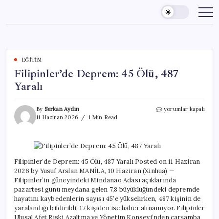
Skip
to
content
EĞITIM
Filipinler’de Deprem: 45 Ölü, 487
Yaralı
Filipinler’de
By
Serkan Aydın
yorumlar kapalı
Deprem:
11 Haziran 2026
1 Min Read
45
Ölü,
487
Yaralı
için
Filipinler’de Deprem: 45 Ölü, 487 Yaralı Posted on 11 Haziran
2026 by Yusuf Arslan MANİLA, 10 Haziran (Xinhua) —
Filipinler’in güneyindeki Mindanao Adası açıklarında
pazartesi günü meydana gelen 7,8 büyüklüğündeki depremde
hayatını kaybedenlerin sayısı 45’e yükselirken, 487 kişinin de
yaralandığı bildirildi. 17 kişiden ise haber alınamıyor. Filipinler
Ulusal Afet Riski Azaltma ve Yönetim Konseyi’nden çarşamba