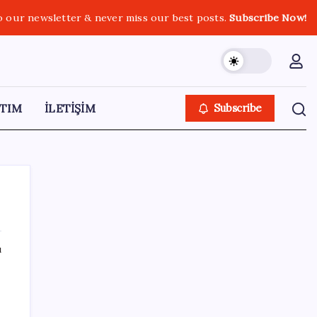
o our newsletter & never miss our best posts.
Subscribe Now!
TIM
İLETİŞİM
Subscribe
ı
SON YAZILAR
Çin’in altın alımında üç yılın rekoru