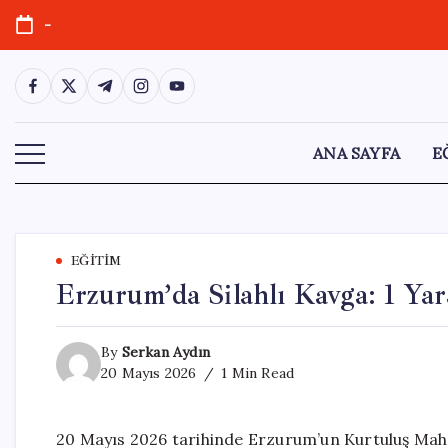
Skip
-
to
content
https://www.facebook.com/
https://twitter.com/
https://t.me/
https://www.instagram.com/
https://youtube.com/
ANA SAYFA
E
EĞITIM
Erzurum’da Silahlı Kavga: 1 Yar
By
Serkan Aydın
20 Mayıs 2026
1 Min Read
20 Mayıs 2026 tarihinde Erzurum’un Kurtuluş Mahal