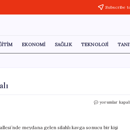
Subscribe t
ĞİTİM
EKONOMİ
SAĞLIK
TEKNOLOJİ
TANI
alı
Erzurum’da
yorumlar kapal
Silahlı
Kavga:
1
Yaralı
lesi’nde meydana gelen silahlı kavga sonucu bir kişi