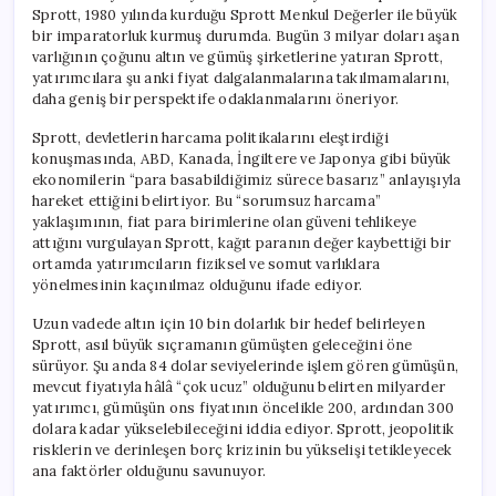
için
Sprott, 1980 yılında kurduğu Sprott Menkul Değerler ile büyük
bir imparatorluk kurmuş durumda. Bugün 3 milyar doları aşan
varlığının çoğunu altın ve gümüş şirketlerine yatıran Sprott,
yatırımcılara şu anki fiyat dalgalanmalarına takılmamalarını,
daha geniş bir perspektife odaklanmalarını öneriyor.
Sprott, devletlerin harcama politikalarını eleştirdiği
konuşmasında, ABD, Kanada, İngiltere ve Japonya gibi büyük
ekonomilerin “para basabildiğimiz sürece basarız” anlayışıyla
hareket ettiğini belirtiyor. Bu “sorumsuz harcama”
yaklaşımının, fiat para birimlerine olan güveni tehlikeye
attığını vurgulayan Sprott, kağıt paranın değer kaybettiği bir
ortamda yatırımcıların fiziksel ve somut varlıklara
yönelmesinin kaçınılmaz olduğunu ifade ediyor.
Uzun vadede altın için 10 bin dolarlık bir hedef belirleyen
Sprott, asıl büyük sıçramanın gümüşten geleceğini öne
sürüyor. Şu anda 84 dolar seviyelerinde işlem gören gümüşün,
mevcut fiyatıyla hâlâ “çok ucuz” olduğunu belirten milyarder
yatırımcı, gümüşün ons fiyatının öncelikle 200, ardından 300
dolara kadar yükselebileceğini iddia ediyor. Sprott, jeopolitik
risklerin ve derinleşen borç krizinin bu yükselişi tetikleyecek
ana faktörler olduğunu savunuyor.