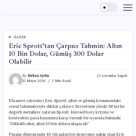
Skip
to
content
HABER
Eric Sprott’tan Çarpıcı Tahmin: Altın
10 Bin Dolar, Gümüş 300 Dolar
Olabilir
Eric
By
Serkan Aydın
yorumlar kapalı
Sprott’tan
12 Mayıs 2026
2 Min Read
Çarpıcı
Tahmin:
Altın
Efsanevi yatırımcı Eric Sprott, altın ve gümüş konusundaki
10
cesur tahminleriyle dikkat çekiyor. Servetinin yüzde 98’ini bu
Bin
Dolar,
değerli metallere yatıran Sprott, küresel borç krizine ve
Gümüş
kontrolsüz para basımına karşı önemli bir uyarıda bulundu:
300
“Dikkatli olun, altın 10 bin dolara ulaşacak!”
Dolar
Olabilir
Finans dünyasında 40 yılı aşkın bir deneyime sahip olan Eric