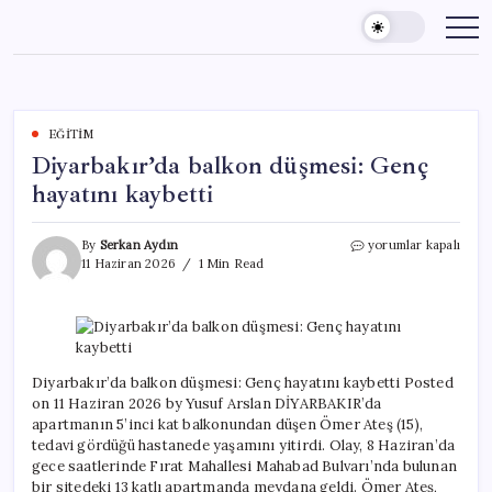
Skip
to
content
EĞITIM
Diyarbakır’da balkon düşmesi: Genç
hayatını kaybetti
Diyarbakır’da
By
Serkan Aydın
yorumlar kapalı
balkon
11 Haziran 2026
1 Min Read
düşmesi:
Genç
hayatını
kaybetti
için
Diyarbakır’da balkon düşmesi: Genç hayatını kaybetti Posted
on 11 Haziran 2026 by Yusuf Arslan DİYARBAKIR’da
apartmanın 5’inci kat balkonundan düşen Ömer Ateş (15),
tedavi gördüğü hastanede yaşamını yitirdi. Olay, 8 Haziran’da
gece saatlerinde Fırat Mahallesi Mahabad Bulvarı’nda bulunan
bir sitedeki 13 katlı apartmanda meydana geldi. Ömer Ateş,