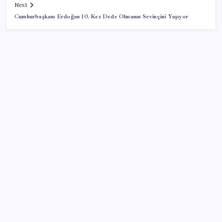
Next
Cumhurbaşkanı Erdoğan 10. Kez Dede Olmanın Sevinçini Yaşıyor
SON YAZILAR
Ekran Kartı Fiyatlarına Zam Yolda: Yüzde 40’a Varan
Fiyat Artışı
Copilot için radikal karar: Microsoft logoyu
değiştiriyor!
İş Bankası’nda üst yönetim değişikliği
İş Bankası’nda üst düzey görev değişimi: Hakan Aran