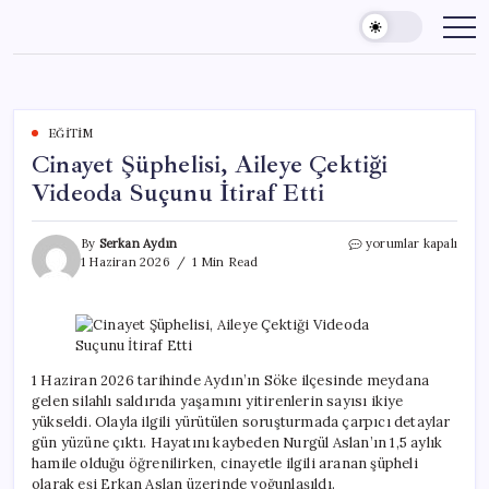
Skip
to
content
EĞITIM
Cinayet Şüphelisi, Aileye Çektiği
Videoda Suçunu İtiraf Etti
Cinayet
By
Serkan Aydın
yorumlar kapalı
Şüphelisi,
1 Haziran 2026
1 Min Read
Aileye
Çektiği
Videoda
Suçunu
İtiraf
Etti
1 Haziran 2026 tarihinde Aydın’ın Söke ilçesinde meydana
için
gelen silahlı saldırıda yaşamını yitirenlerin sayısı ikiye
yükseldi. Olayla ilgili yürütülen soruşturmada çarpıcı detaylar
gün yüzüne çıktı. Hayatını kaybeden Nurgül Aslan’ın 1,5 aylık
hamile olduğu öğrenilirken, cinayetle ilgili aranan şüpheli
olarak eşi Erkan Aslan üzerinde yoğunlaşıldı.