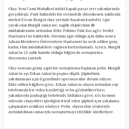
Olay, Yeni Cami Mahallesi’ndeki kapalı pazar yeri yakınlarında
gerçekleşti. Park halindeki bir otomobile düzenlenen saldırıda
sürücü Ercan Zengin olay yerinde hayatını kaybetti. Ağır
yaralı olan Nurgül Aslan ise, sağlık ekiplerinin ilk
müdahalesinin ardından Söke Fehime Faik Kocagöz Devlet
Hastanesi’ne kaldırıldı. Durumu ağır olduğu için daha sonra
Adnan Menderes Üniversitesi Hastanesi’ne sevk edilen genç
kadın, tüm müdahalelere rağmen kurtarılamadı. Ayrıca, Nurgül
Aslan’ın 1,5 aylık hamile olduğu bilgisi de soruşturma
dosyasına yansıdı.
Olay sonrası geniş çaplı bir soruşturma başlatan polis, Nurgül
Aslan’ın eşi Erkan Aslan’ın peşine düştü. Şüphelinin
yakalanması için il genelinde operasyonlar devam ediyor.
Elde edilen bilgilere göre, Erkan Aslan’ın olayın ardından cep
telefonuyla bir video kaydettiği ve bu görüntüleri bazı
yakınlarıyla paylaştığı belirlendi. İddialara göre, söz konusu
videoda cinayetleri işlediğini itiraf eden şüpheli için yakalama
çalışmaları aralıksız sürüyor. Polis, olayın tüm yönleriyle
aydınlatılması amacıyla soruşturmayı titizlikle sürdürüyor.