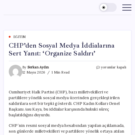
Skip
to
content
EĞITIM
CHP’den Sosyal Medya İddialarına
Sert Yanıt: ‘Organize Saldırı’
CHP’den
By
Serkan Aydın
yorumlar kapalı
Sosyal
12 Mayıs 2026
1 Min Read
Medya
İddialarına
Sert
Cumhuriyet Halk Partisi (CHP), bazı milletvekilleri ve
Yanıt:
partililere yönelik sosyal medya üzerinden gerçekleştirilen
‘Organize
Saldırı’
saldırılara sert bir tepki gösterdi. CHP Kadın Kolları Genel
için
Başkanı Asu Kaya, bu iddialar karşısında hukuki süreç
başlatıldığını duyurdu.
CHP’nin resmi sosyal medya hesabından yapılan açıklamada,
son günlerde milletvekilleri ve partililere yönelik ortaya atılan