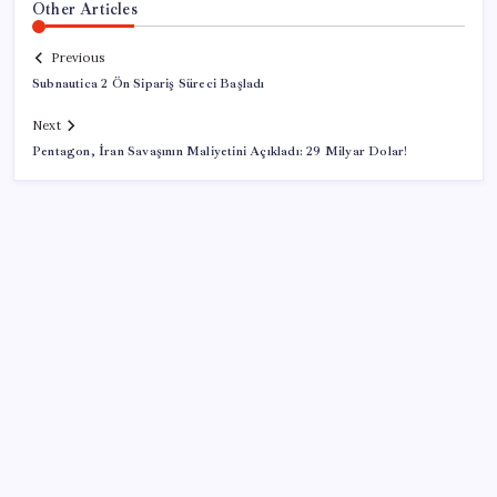
Other Articles
Previous
Subnautica 2 Ön Sipariş Süreci Başladı
Next
Pentagon, İran Savaşının Maliyetini Açıkladı: 29 Milyar Dolar!
SON YAZILAR
Ekran Kartı Fiyatlarına Zam Yolda: Yüzde 40’a Varan
Fiyat Artışı