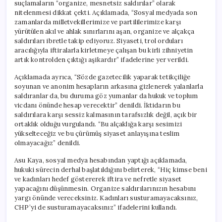
suçlamaların “organize, mesnetsiz saldırılar” olarak
nitelenmesi dikkat çekti. Açıklamada, “Sosyal medyada son
zamanlarda milletvekillerimize ve partililerimize karşı
yürütülen akıl ve ahlak sınırlarını aşan, organize ve alçakça
saldırıları ibretle takip ediyoruz. Siyaseti, trol orduları
aracılığıyla iftiralarla kirletmeye çalışan bu kirli zihniyetin
artık kontrolden çıktığı aşikardır” ifadelerine yer verildi.
Açıklamada ayrıca, “Sözde gazetecilik yaparak tetikçiliğe
soyunan ve anonim hesapların arkasına gizlenerek yalanlarla
saldıranlar da, bu duruma göz yumanlar da hukuk ve toplum
vicdanı önünde hesap verecektir” denildi. İktidarın bu
saldırılara karşı sessiz kalmasının tarafsızlık değil, açık bir
ortaklık olduğu vurgulandı. “Bu alçaklığa karşı sesimizi
yükselteceğiz ve bu çürümüş siyaset anlayışına teslim
olmayacağız” denildi.
Asu Kaya, sosyal medya hesabından yaptığı açıklamada,
hukuki sürecin derhal başlatıldığını belirterek, “Hiç kimse beni
ve kadınları hedef göstererek iftira ve nefretle siyaset
yapacağını düşünmesin. Organize saldırılarınızın hesabını
yargı önünde vereceksiniz. Kadınları susturamayacaksınız,
CHP’yi de susturamayacaksınız” ifadelerini kullandı.