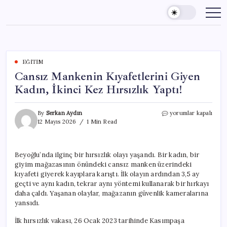
Skip
to
content
EĞITIM
Cansız Mankenin Kıyafetlerini Giyen
Kadın, İkinci Kez Hırsızlık Yaptı!
Cansız
By
Serkan Aydın
yorumlar kapalı
Mankenin
12 Mayıs 2026
1 Min Read
Kıyafetlerini
Giyen
Kadın,
Beyoğlu’nda ilginç bir hırsızlık olayı yaşandı. Bir kadın, bir
İkinci
giyim mağazasının önündeki cansız manken üzerindeki
Kez
Hırsızlık
kıyafeti giyerek kayıplara karıştı. İlk olayın ardından 3,5 ay
Yaptı!
geçti ve aynı kadın, tekrar aynı yöntemi kullanarak bir hırkayı
için
daha çaldı. Yaşanan olaylar, mağazanın güvenlik kameralarına
yansıdı.
İlk hırsızlık vakası, 26 Ocak 2023 tarihinde Kasımpaşa