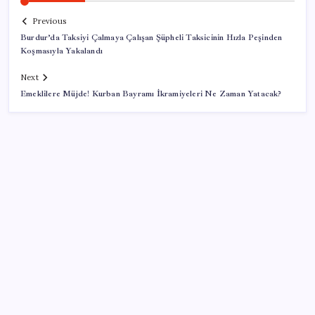
Previous
Burdur’da Taksiyi Çalmaya Çalışan Şüpheli Taksicinin Hızla Peşinden
Koşmasıyla Yakalandı
Next
Emeklilere Müjde! Kurban Bayramı İkramiyeleri Ne Zaman Yatacak?
SON YAZILAR
Yüzde 38 daha fazla kaynak kullandırdılar
Klasik Pokémon Oyunları PC’de Hayat Buldu