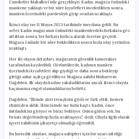
Camikebir Mahallesi’nde gerçekleşti. Kadın, mağaza önündeki
mankene yaklaştı ve bir süre kıyafetleri inceledikten sonra,
manken üzerindeki pardesüyü giyip oradan uzaklaştı.
İkinci olay ise 11 Mayıs 2023 tarihinde meydana geldi. Bu
sefer, kadın mağazanın önündeki mankenlerdeki hırkalara göz
attıktan sonra, bir hırkayı hızlıca alarak üzerine geçirdi.
Mağaza önünde bir süre bekledikten sonra hızla olay yerinden
uzaklaştı.
Her iki olayın detayları, mağazanın güvenlik kameraları
tarafından kaydedildi. Görüntülerde, kadının manken
üzerindeki kıyafetleri alıp giydiği ve daha sonra bekleyip
gittiği anlar açıkça görülüyor. Mağaza sahibi Muharrem
Dağdelen, ilk olayda kadını yakaladıklarını ancak ikinci olayda
kaçmasına engel olamadıklarını belirtti.
Dağdelen, “İlkinde deri trençkotu giydi ve fark ettik, hemen
elimizden aldık. İkincisinde ise hızla kaçtı. Kadın, önce
üstündekini giyiyor ve biraz bekliyor. Gelen giden yok, bu
fırsatı değerlendirip hızla uzaklaşıyor,” dedi. Olayla ilgili olarak
işyeri sahibinin şikayetçi olmadığı öğrenildi.
Bu hırsızlık olayları, mağaza sahipleri için bir uyarı niteliği