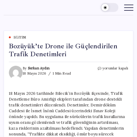
Skip
to
content
EĞITIM
Bozüyük’te Drone ile Güçlendirilen
Trafik Denetimleri
Bozüyük’te
By
Serkan Aydın
yorumlar kapalı
Drone
18 Mayıs 2026
1 Min Read
ile
Güçlendirilen
Trafik
18 Mayıs 2026 tarihinde Bilecik’in Bozüyük ilçesinde, Trafik
Denetimleri
Denetleme Büro Amirliği ekipleri tarafından drone destekli
için
trafik denetimleri düzenlendi. Denetimler, Demirdöküm
Caddesi ile İsmet İnönü Caddesi üzerindeki Sınav Koleji
önünde yapıldı. Bu uygulama ile sürücülerin trafik kurallarına
uyum oranı gözlemlendi ve trafik güvenliğinin artırılması,
kaza risklerinin azaltılması hedeflendi. Yapılan denetimlerin
sonunda, “Trafikte dikkat eksikliği, ömür boyu sürecek