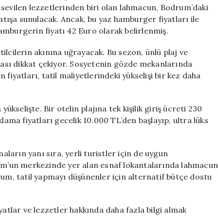
Yaz
 sevilen lezzetlerinden biri olan lahmacun, Bodrum’daki
Sezonu
satışa sunulacak. Ancak, bu yaz hamburger fiyatları ile
Başladı!
amburgerin fiyatı 42 Euro olarak belirlenmiş.
için
ilcilerin akınına uğrayacak. Bu sezon, ünlü plaj ve
ası dikkat çekiyor. Sosyetenin gözde mekanlarında
fiyatları, tatil maliyetlerindeki yükselişi bir kez daha
ükselişte. Bir otelin plajına tek kişilik giriş ücreti 230
lama fiyatları gecelik 10.000 TL’den başlayıp, ultra lüks
aların yanı sıra, yerli turistler için de uygun
drum’un merkezinde yer alan esnaf lokantalarında lahmacu
rum, tatil yapmayı düşünenler için alternatif bütçe dostu
yatlar ve lezzetler hakkında daha fazla bilgi almak