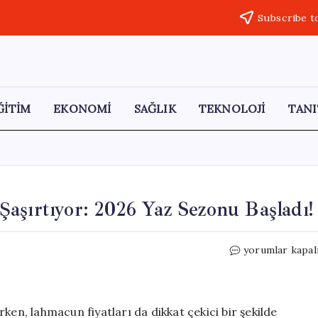
Subscribe t
ĞİTİM
EKONOMİ
SAĞLIK
TEKNOLOJİ
TANI
aşırtıyor: 2026 Yaz Sezonu Başladı!
Bodrum’da
yorumlar kapal
Lahmacun
Fiyatları
Şaşırtıyor:
2026
, lahmacun fiyatları da dikkat çekici bir şekilde