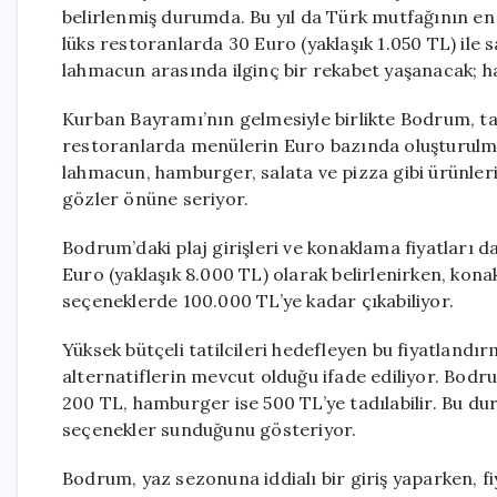
belirlenmiş durumda. Bu yıl da Türk mutfağının en
lüks restoranlarda 30 Euro (yaklaşık 1.050 TL) ile 
lahmacun arasında ilginç bir rekabet yaşanacak; h
Kurban Bayramı’nın gelmesiyle birlikte Bodrum, tat
restoranlarda menülerin Euro bazında oluşturulm
lahmacun, hamburger, salata ve pizza gibi ürünlerin 
gözler önüne seriyor.
Bodrum’daki plaj girişleri ve konaklama fiyatları da y
Euro (yaklaşık 8.000 TL) olarak belirlenirken, konak
seçeneklerde 100.000 TL’ye kadar çıkabiliyor.
Yüksek bütçeli tatilcileri hedefleyen bu fiyatlandırm
alternatiflerin mevcut olduğu ifade ediliyor. Bo
200 TL, hamburger ise 500 TL’ye tadılabilir. Bu du
seçenekler sunduğunu gösteriyor.
Bodrum, yaz sezonuna iddialı bir giriş yaparken, fi