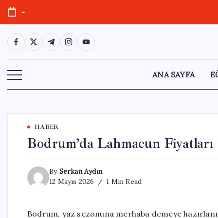
Skip
-
to
content
https://www.facebook.com/
https://twitter.com/
https://t.me/
https://www.instagram.com/
https://youtube.com/
ANA SAYFA
E
HABER
Bodrum’da Lahmacun Fiyatları Ş
By
Serkan Aydın
12 Mayıs 2026
1 Min Read
Bodrum, yaz sezonuna merhaba demeye hazırlanırken