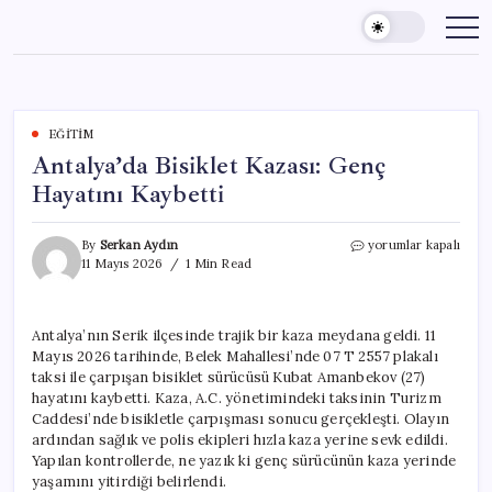
Skip
to
content
EĞITIM
Antalya’da Bisiklet Kazası: Genç
Hayatını Kaybetti
Antalya’da
By
Serkan Aydın
yorumlar kapalı
Bisiklet
11 Mayıs 2026
1 Min Read
Kazası:
Genç
Hayatını
Antalya’nın Serik ilçesinde trajik bir kaza meydana geldi. 11
Kaybetti
Mayıs 2026 tarihinde, Belek Mahallesi’nde 07 T 2557 plakalı
için
taksi ile çarpışan bisiklet sürücüsü Kubat Amanbekov (27)
hayatını kaybetti. Kaza, A.C. yönetimindeki taksinin Turizm
Caddesi’nde bisikletle çarpışması sonucu gerçekleşti. Olayın
ardından sağlık ve polis ekipleri hızla kaza yerine sevk edildi.
Yapılan kontrollerde, ne yazık ki genç sürücünün kaza yerinde
yaşamını yitirdiği belirlendi.