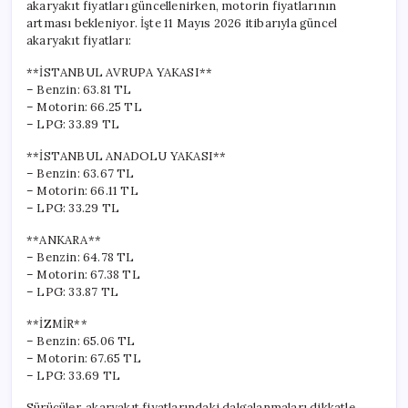
akaryakıt fiyatları güncellenirken, motorin fiyatlarının
artması bekleniyor. İşte 11 Mayıs 2026 itibarıyla güncel
akaryakıt fiyatları:
**İSTANBUL AVRUPA YAKASI**
– Benzin: 63.81 TL
– Motorin: 66.25 TL
– LPG: 33.89 TL
**İSTANBUL ANADOLU YAKASI**
– Benzin: 63.67 TL
– Motorin: 66.11 TL
– LPG: 33.29 TL
**ANKARA**
– Benzin: 64.78 TL
– Motorin: 67.38 TL
– LPG: 33.87 TL
**İZMİR**
– Benzin: 65.06 TL
– Motorin: 67.65 TL
– LPG: 33.69 TL
Sürücüler, akaryakıt fiyatlarındaki dalgalanmaları dikkatle