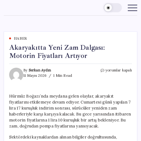
Skip
to
content
HABER
Akaryakıtta Yeni Zam Dalgası:
Motorin Fiyatları Artıyor
Akaryakıtta
By
Serkan Aydın
yorumlar kapalı
Yeni
11 Mayıs 2026
1 Min Read
Zam
Dalgası:
Motorin
Hürmüz Boğazı’nda meydana gelen olaylar, akaryakıt
Fiyatları
fiyatlarını etkilemeye devam ediyor. Cumartesi günü yapılan 7
Artıyor
için
lira 17 kuruşluk indirim sonrası, sürücüler yeniden zam
haberleriyle karşı karşıya kalacak. Bu gece yarısından itibaren
motorin fiyatlarına 1 lira 10 kuruşluk bir artış bekleniyor. Bu
zam, doğrudan pompa fiyatlarına yansıyacak.
Sektördeki kaynaklardan alınan bilgiler doğrultusunda,