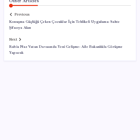
Other Articles
Previous
Konuşma Güçlüğü Çeken Çocuklar İçin Tehlikeli Uygulama: Sahte
Şifacıya Akın
Next
Rabia Naz Vatan Davasında Yeni Gelişme: Aile Bakanlıkla Görüşme
Yapacak
SON YAZILAR
Ekran Kartı Fiyatlarına Zam Yolda: Yüzde 40’a Varan