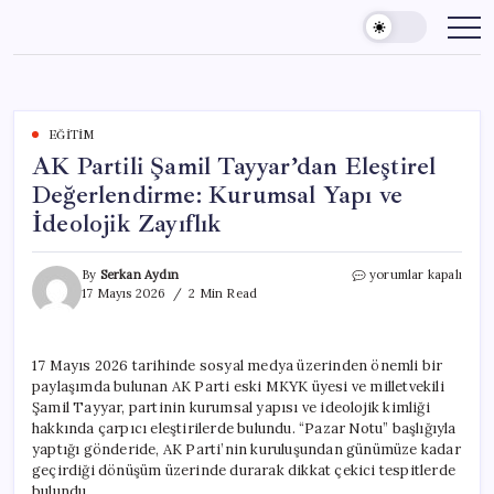
Skip
to
content
EĞITIM
AK Partili Şamil Tayyar’dan Eleştirel
Değerlendirme: Kurumsal Yapı ve
İdeolojik Zayıflık
AK
By
Serkan Aydın
yorumlar kapalı
Partili
17 Mayıs 2026
2 Min Read
Şamil
Tayyar’dan
Eleştirel
17 Mayıs 2026 tarihinde sosyal medya üzerinden önemli bir
Değerlendirme:
paylaşımda bulunan AK Parti eski MKYK üyesi ve milletvekili
Kurumsal
Yapı
Şamil Tayyar, partinin kurumsal yapısı ve ideolojik kimliği
ve
hakkında çarpıcı eleştirilerde bulundu. “Pazar Notu” başlığıyla
İdeolojik
yaptığı gönderide, AK Parti’nin kuruluşundan günümüze kadar
Zayıflık
geçirdiği dönüşüm üzerinde durarak dikkat çekici tespitlerde
için
bulundu.