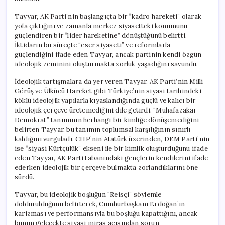
Tayyar, AK Parti’nin başlangıçta bir “kadro hareketi” olarak
yola çıktığını ve zamanla merkez siyasetteki konumunu
güçlendiren bir “lider hareketine” dönüştüğünü belirtti.
İktidarın bu süreçte “eser siyaseti” ve reformlarla
güçlendiğini ifade eden Tayyar, ancak partinin kendi özgün
ideolojik zeminini oluşturmakta zorluk yaşadığını savundu.
İdeolojik tartışmalara da yer veren Tayyar, AK Parti’nin Milli
Görüş ve Ülkücü Hareket gibi Türkiye’nin siyasi tarihindeki
köklü ideolojik yapılarla kıyaslandığında güçlü ve kalıcı bir
ideolojik çerçeve üretemediğini dile getirdi. “Muhafazakar
Demokrat” tanımının herhangi bir kimliğe dönüşemediğini
belirten Tayyar, bu tanımın toplumsal karşılığının sınırlı
kaldığını vurguladı. CHP’nin Atatürk üzerinden, DEM Parti’nin
ise “siyasi Kürtçülük” ekseni ile bir kimlik oluşturduğunu ifade
eden Tayyar, AK Parti tabanındaki gençlerin kendilerini ifade
ederken ideolojik bir çerçeve bulmakta zorlandıklarını öne
sürdü.
Tayyar, bu ideolojik boşluğun “Reisçi” söylemle
doldurulduğunu belirterek, Cumhurbaşkanı Erdoğan’ın
karizması ve performansıyla bu boşluğu kapattığını, ancak
bunun gelecekte siyasi miras açısından sorun