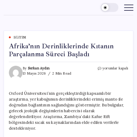
Skip
to
content
EĞITIM
Afrika’nın Derinliklerinde Kıtanın
Parçalanma Süreci Başladı
Afrika’nın
By
Serkan Aydın
yorumlar kapalı
Derinliklerinde
13 Mayıs 2026
2 Min Read
Kıtanın
Parçalanma
Süreci
Oxford Üniversitesi’nin gerçekleştirdiği kapsamlı bir
Başladı
araştırma, yer kabuğunun derinliklerindeki erimiş manto ile
için
doğrudan bağlantının sağlandığını göstermiştir. Bu bulgular,
gelecek jeolojik değişimlerin habercisi olarak
değerlendiriliyor. Araştırma, Zambiya’daki Kafue Rift
bölgesindeki sıcak su kaynaklarından elde edilen verilerle
destekleniyor.