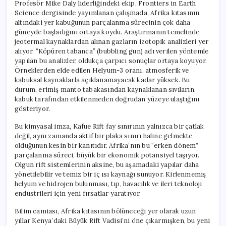
Profesör Mike Daly liderliğindeki ekip, Frontiers in Earth
Science dergisinde yayımlanan çalışmada, Afrika kıtasının
altındaki yer kabuğunun parçalanma sürecinin çok daha
güneyde başladığını ortaya koydu. Araştırmanın temelinde,
jeotermal kaynaklardan alınan gazların izotopik analizleri yer
alıyor. “Köpüren tabanca” (bubbling gun) adı verilen yöntemle
yapılan bu analizler, oldukça çarpıcı sonuçlar ortaya koyuyor.
Örneklerden elde edilen Helyum-3 oranı, atmosferik ve
kabuksal kaynaklarla açıklanamayacak kadar yüksek. Bu
durum, erimiş manto tabakasından kaynaklanan sıvıların,
kabuk tarafından etkilenmeden doğrudan yüzeye ulaştığını
gösteriyor.
Bu kimyasal imza, Kafue Rift fay sınırının yalnızca bir çatlak
değil, aynı zamanda aktif bir plaka sınırı haline gelmekte
olduğunun kesin bir kanıtıdır. Afrika’nın bu “erken dönem”
parçalanma süreci, büyük bir ekonomik potansiyel taşıyor.
Olgun rift sistemlerinin aksine, bu aşamadaki yapılar daha
yönetilebilir ve temiz bir iç ısı kaynağı sunuyor. Kirlenmemiş
helyum ve hidrojen bulunması, tıp, havacılık ve ileri teknoloji
endüstrileri için yeni fırsatlar yaratıyor.
Bilim camiası, Afrika kıtasının bölüneceği yer olarak uzun
yıllar Kenya’daki Büyük Rift Vadisi’ni öne çıkarmışken, bu yeni