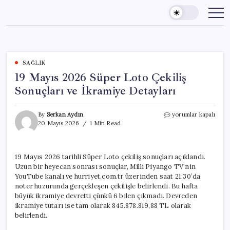
Skip
to
content
SAĞLIK
19 Mayıs 2026 Süper Loto Çekiliş
Sonuçları ve İkramiye Detayları
19
By
Serkan Aydın
yorumlar kapalı
Mayıs
20 Mayıs 2026
1 Min Read
2026
Süper
Loto
19 Mayıs 2026 tarihli Süper Loto çekiliş sonuçları açıklandı.
Çekiliş
Uzun bir heyecan sonrası sonuçlar, Milli Piyango TV’nin
Sonuçları
ve
YouTube kanalı ve hurriyet.com.tr üzerinden saat 21:30’da
İkramiye
noter huzurunda gerçekleşen çekilişle belirlendi. Bu hafta
Detayları
büyük ikramiye devretti çünkü 6 bilen çıkmadı. Devreden
için
ikramiye tutarı ise tam olarak 845.878.819,88 TL olarak
belirlendi.