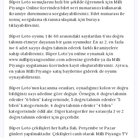
Süper Loto sonuçlarını hızlı bir şekilde öğrenmek için Milli
Piyango Online üzerinden bilet seri numaranızı kullanarak
ikramiye durumunuzu sorgulayabilirsiniz. Bilet numarası ile
sonuç sorgulama ekranına ulaşmak için buraya
tıklayabilirsiniz.
Süper Loto oyunu, 1 ile 60 arasındaki sayılardan 6’ını doğru
tahmin etmeye dayanan bir şans oyunudur. En az 2, en fazla
ise 6 adet sayıyı doğru tahmin ederek farklı ikramiyelere
sahip olabilirsiniz. Süper Loto’yu online oynamak için
www.millipiyangoonline.com adresine girebilir ya da Milli
Piyango uygulaması üzerinden kayıt oluşturabilirsiniz. Ayrıca,
en yakın Milli Piyango satış bayilerine giderek de oyunu
oynayabilirsiniz.
Süper Loto’nun kazanma oranları, oynadığınız kolon ve doğru
bildiğiniz sayı adedine göre değişir. Örneğin, 6 doğru tahmin
edenler “6 bilen” kategorisinde, 5 doğru tahmin edenler “5
bilen” kategorisinde, 4 doğru tahmin edenler “4 bilen”
kategorisinde ödül alır. Diğer kategoriler ise sırasıyla 3 ve 2
doğru tahmin edenler için geçerlidir.
Süper Loto çekilişleri her hafta Salı, Perşembe ve Pazar
günleri yapılmaktadır. Çekilişleri canlı olarak Milli Piyango TV