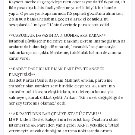
Kayseri merkezli gerçekleştirilen operasyonda Türk polisi, 19
ilde yasa dışı bahis faaliyetlerine yönelik büyük bir hamle
yaptı. Operasyon kapsamında 115 şüpheli gözaltına alınırken,
2 bin 800 banka hesabına geçici olarak el konuldu. Bu
hesaplarda 8 milyar TL’nin üzerinde para tespit edildi.
**CASUSLUK DAVASINDA 3. GÜNDE ARA KARAR**
İstanbul Büyükşehir Belediye Başkanı Ekrem İmamoğlu’nun da
aralarında bulunduğu dört sanık, “casusluk” suçlamasıyla
hakim karşısına çıktı. Mahkeme, tutukluluk halinin devamına
karar verdi.
**SADET PARTİSİ’NDEN AK PARTİ’YE TRANSFER
ELEŞTİRİSİ**
Saadet Partisi Genel Başkanı Mahmut Arıkan, partisine
transfer olan isimleri sert bir dille eleştirdi. AK Parti’nin
transfer politikasını eleştirirken, bir deterjan kutusuyla
sahneye çıkarak dikkat çekti. Arıkan, “Bir rozet değişikliği ile
her şey tertemiz olamaz,” dedi.
**AK PARTİ’DEN BAHÇELİ’YE STATÜ CEVABI**
MHP Lideri Devlet Bahçeli’nin terörist başı Öcalan’a statü
istemesine AK Parti’den yanıt geldi. AKP’li yetkililer, “Statü
veremeyiz, ancak etkinliğini artırma noktasında ortam