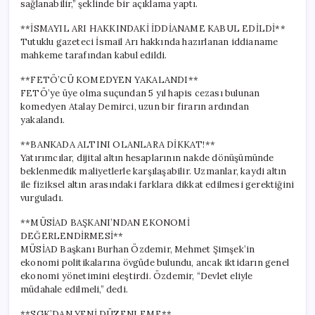
sağlanabilir,” şeklinde bir açıklama yaptı.
**İSMAYIL ARI HAKKINDAKİ İDDİANAME KABUL EDİLDİ**
Tutuklu gazeteci İsmail Arı hakkında hazırlanan iddianame
mahkeme tarafından kabul edildi.
**FETÖ’CÜ KOMEDYEN YAKALANDI**
FETÖ’ye üye olma suçundan 5 yıl hapis cezası bulunan
komedyen Atalay Demirci, uzun bir firarın ardından
yakalandı.
**BANKADA ALTINI OLANLARA DİKKAT!**
Yatırımcılar, dijital altın hesaplarının nakde dönüşümünde
beklenmedik maliyetlerle karşılaşabilir. Uzmanlar, kaydi altın
ile fiziksel altın arasındaki farklara dikkat edilmesi gerektiğini
vurguladı.
**MÜSİAD BAŞKANI’NDAN EKONOMİ
DEĞERLENDİRMESİ**
MÜSİAD Başkanı Burhan Özdemir, Mehmet Şimşek’in
ekonomi politikalarına övgüde bulundu, ancak iktidarın genel
ekonomi yönetimini eleştirdi. Özdemir, “Devlet eliyle
müdahale edilmeli,” dedi.
**SGK’DAN YENİ DÜZENLEME**