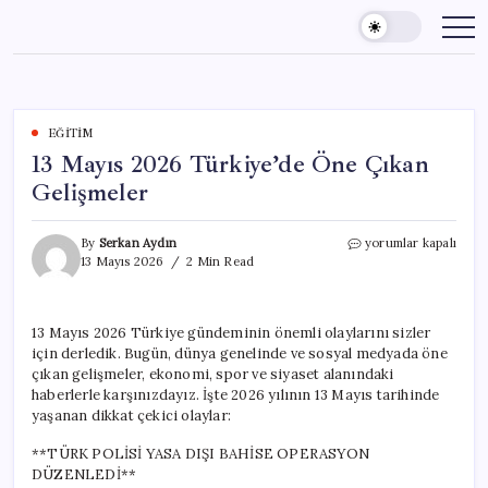
Skip
to
content
EĞITIM
13 Mayıs 2026 Türkiye’de Öne Çıkan
Gelişmeler
13
By
Serkan Aydın
yorumlar kapalı
Mayıs
13 Mayıs 2026
2 Min Read
2026
Türkiye’de
Öne
13 Mayıs 2026 Türkiye gündeminin önemli olaylarını sizler
Çıkan
için derledik. Bugün, dünya genelinde ve sosyal medyada öne
Gelişmeler
için
çıkan gelişmeler, ekonomi, spor ve siyaset alanındaki
haberlerle karşınızdayız. İşte 2026 yılının 13 Mayıs tarihinde
yaşanan dikkat çekici olaylar:
**TÜRK POLİSİ YASA DIŞI BAHİSE OPERASYON
DÜZENLEDİ**