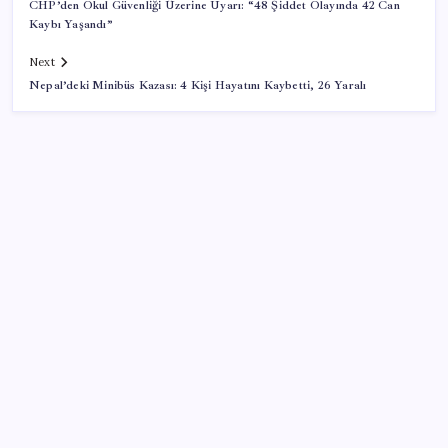
CHP’den Okul Güvenliği Üzerine Uyarı: “48 Şiddet Olayında 42 Can
Kaybı Yaşandı”
Next
Nepal’deki Minibüs Kazası: 4 Kişi Hayatını Kaybetti, 26 Yaralı
SON YAZILAR
Yüzde 38 daha fazla kaynak kullandırdılar
Klasik Pokémon Oyunları PC’de Hayat Buldu
CHP Bafra ilçe örgütü YENİ Parti’ye katıldı
Devletin kasasına 29.3 milyar girdi