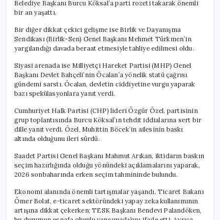
Belediye Başkanı Burcu Köksal’a parti rozeti takarak önemli
bir an yaşattı.
Bir diğer dikkat çekici gelişme ise Birlik ve Dayanışma
Sendikası (Birlik-Sen) Genel Başkanı Mehmet Türkmen’in
yargılandığı davada beraat etmesiyle tahliye edilmesi oldu.
Siyasi arenada ise Milliyetçi Hareket Partisi (MHP) Genel
Başkanı Devlet Bahçeli’nin Öcalan’a yönelik statü çağrısı
gündemi sarstı. Öcalan, devletin ciddiyetine vurgu yaparak
bazı spekülasyonlara yanıt verdi.
Cumhuriyet Halk Partisi (CHP) lideri Özgür Özel, partisinin
grup toplantısında Burcu Köksal’ın tehdit iddialarına sert bir
dille yanıt verdi. Özel, Muhittin Böcek’in ailesinin baskı
altında olduğunu ileri sürdü.
Saadet Partisi Genel Başkanı Mahmut Arıkan, iktidarın baskın
seçim hazırlığında olduğu yönündeki açıklamalarını yaparak,
2026 sonbaharında erken seçim tahmininde bulundu.
Ekonomi alanında önemli tartışmalar yaşandı. Ticaret Bakanı
Ömer Bolat, e-ticaret sektöründeki yapay zeka kullanımının
artışına dikkat çekerken; TESK Başkanı Bendevi Palandöken,
bu durumun esnafa olumlu yansımadığını ifade etti. Ayrıca,