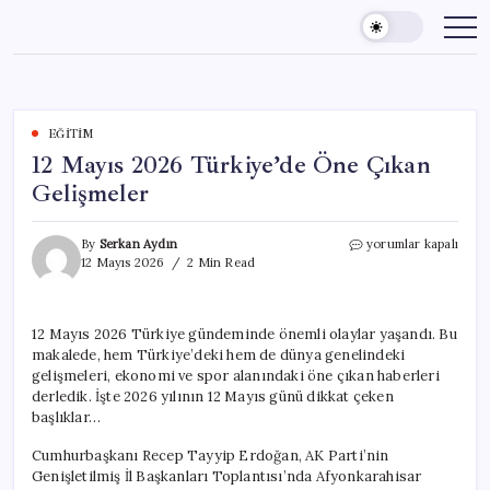
Skip
to
content
EĞITIM
12 Mayıs 2026 Türkiye’de Öne Çıkan
Gelişmeler
12
By
Serkan Aydın
yorumlar kapalı
Mayıs
12 Mayıs 2026
2 Min Read
2026
Türkiye’de
Öne
12 Mayıs 2026 Türkiye gündeminde önemli olaylar yaşandı. Bu
Çıkan
makalede, hem Türkiye’deki hem de dünya genelindeki
Gelişmeler
için
gelişmeleri, ekonomi ve spor alanındaki öne çıkan haberleri
derledik. İşte 2026 yılının 12 Mayıs günü dikkat çeken
başlıklar…
Cumhurbaşkanı Recep Tayyip Erdoğan, AK Parti’nin
Genişletilmiş İl Başkanları Toplantısı’nda Afyonkarahisar